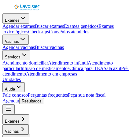
Exames
Agendar exames
Buscar exames
Exames genéticos
Exames
toxicológicos
Check-ups
Convênios atendidos
Vacinas
Agendar vacinas
Buscar vacinas
Serviços
Atendimento domiciliar
Atendimento infantil
Atendimento
particular
Infusão de medicamentos
Clínica para TEA
Sala azul
Pré-
atendimento
Atendimento em empresas
Unidades
Ajuda
Fale conosco
Perguntas frequentes
Peça sua nota fiscal
Agendar
Resultados
Exames
Vacinas