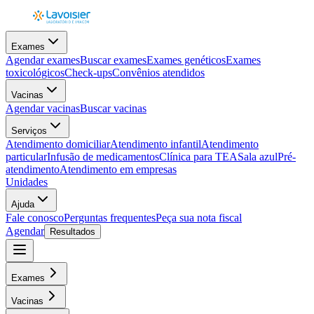
Exames
Agendar exames
Buscar exames
Exames genéticos
Exames
toxicológicos
Check-ups
Convênios atendidos
Vacinas
Agendar vacinas
Buscar vacinas
Serviços
Atendimento domiciliar
Atendimento infantil
Atendimento
particular
Infusão de medicamentos
Clínica para TEA
Sala azul
Pré-
atendimento
Atendimento em empresas
Unidades
Ajuda
Fale conosco
Perguntas frequentes
Peça sua nota fiscal
Agendar
Resultados
Exames
Vacinas