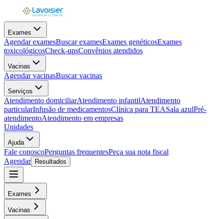
Exames
Agendar exames
Buscar exames
Exames genéticos
Exames
toxicológicos
Check-ups
Convênios atendidos
Vacinas
Agendar vacinas
Buscar vacinas
Serviços
Atendimento domiciliar
Atendimento infantil
Atendimento
particular
Infusão de medicamentos
Clínica para TEA
Sala azul
Pré-
atendimento
Atendimento em empresas
Unidades
Ajuda
Fale conosco
Perguntas frequentes
Peça sua nota fiscal
Agendar
Resultados
Exames
Vacinas