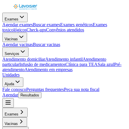
Exames
Agendar exames
Buscar exames
Exames genéticos
Exames
toxicológicos
Check-ups
Convênios atendidos
Vacinas
Agendar vacinas
Buscar vacinas
Serviços
Atendimento domiciliar
Atendimento infantil
Atendimento
particular
Infusão de medicamentos
Clínica para TEA
Sala azul
Pré-
atendimento
Atendimento em empresas
Unidades
Ajuda
Fale conosco
Perguntas frequentes
Peça sua nota fiscal
Agendar
Resultados
Exames
Vacinas