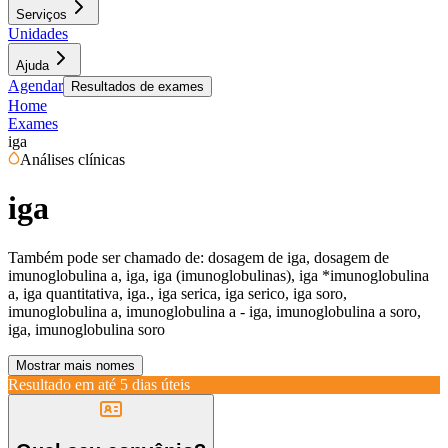
Serviços
Unidades
Ajuda
Agendar
Resultados de exames
Home
Exames
iga
Análises clínicas
iga
Também pode ser chamado de:
dosagem de iga, dosagem de
imunoglobulina a, iga, iga (imunoglobulinas), iga *imunoglobulina
a, iga quantitativa, iga., iga serica, iga serico, iga soro,
imunoglobulina a, imunoglobulina a - iga, imunoglobulina a soro,
iga, imunoglobulina soro
Mostrar mais nomes
Resultado em até
5 dias úteis