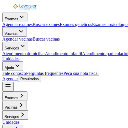
Exames
Agendar exames
Buscar exames
Exames genéticos
Exames toxicológic
Vacinas
Agendar vacinas
Buscar vacinas
Serviços
Atendimento domiciliar
Atendimento infantil
Atendimento particular
In
Unidades
Ajuda
Fale conosco
Perguntas frequentes
Peça sua nota fiscal
Agendar
Resultados
Exames
Vacinas
Serviços
Unidades