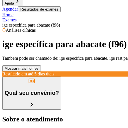
Ajuda
Agendar
Resultados de exames
Home
Exames
ige específica para abacate (f96)
Análises clínicas
ige específica para abacate (f96)
Também pode ser chamado de:
ige especifica para abacate, ige rast p
Mostrar mais nomes
Resultado em até
5 dias úteis
Qual seu convênio?
Sobre o atendimento