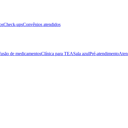
os
Check-ups
Convênios atendidos
fusão de medicamentos
Clínica para TEA
Sala azul
Pré-atendimento
Aten