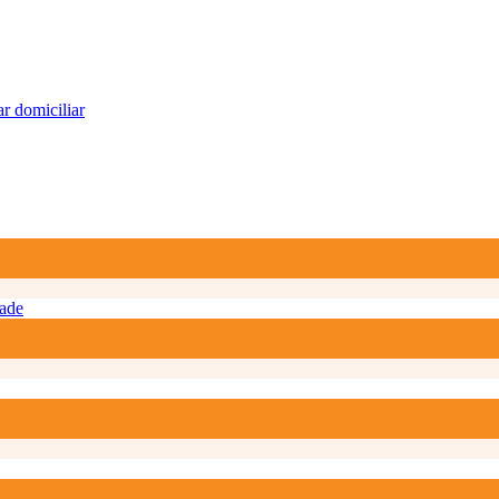
r domiciliar
ade