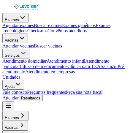
Exames
Agendar exames
Buscar exames
Exames genéticos
Exames
toxicológicos
Check-ups
Convênios atendidos
Vacinas
Agendar vacinas
Buscar vacinas
Serviços
Atendimento domiciliar
Atendimento infantil
Atendimento
particular
Infusão de medicamentos
Clínica para TEA
Sala azul
Pré-
atendimento
Atendimento em empresas
Unidades
Ajuda
Fale conosco
Perguntas frequentes
Peça sua nota fiscal
Agendar
Resultados
Exames
Vacinas