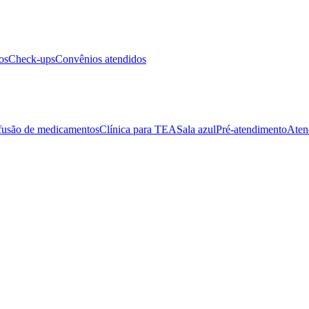
os
Check-ups
Convênios atendidos
fusão de medicamentos
Clínica para TEA
Sala azul
Pré-atendimento
Aten