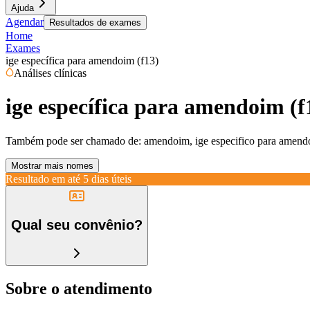
Ajuda
Agendar
Resultados de exames
Home
Exames
ige específica para amendoim (f13)
Análises clínicas
ige específica para amendoim (f
Também pode ser chamado de:
amendoim, ige especifico para amendo
Mostrar mais nomes
Resultado em até
5 dias úteis
Qual seu convênio?
Sobre o atendimento