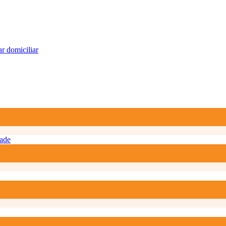
r domiciliar
ade