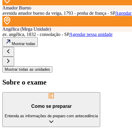
Amador Bueno
avenida amador bueno da veiga, 1793 - penha de frança - SP
Agendar 
Angélica (Mega Unidade)
av. angélica, 1832 - consolação - SP
Agendar nessa unidade
Mostrar todas
Mostrar todas as unidades
Sobre o exame
Como se preparar
Entenda as informações de preparo com antecedência