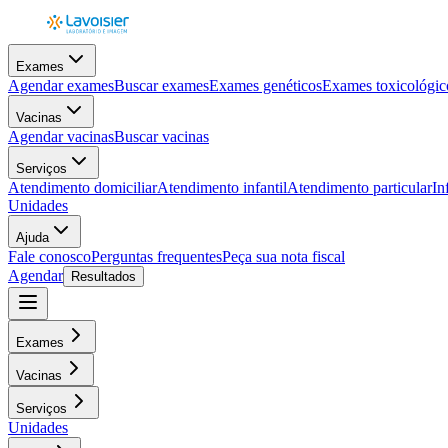
Exames
Agendar exames
Buscar exames
Exames genéticos
Exames toxicológic
Vacinas
Agendar vacinas
Buscar vacinas
Serviços
Atendimento domiciliar
Atendimento infantil
Atendimento particular
In
Unidades
Ajuda
Fale conosco
Perguntas frequentes
Peça sua nota fiscal
Agendar
Resultados
Exames
Vacinas
Serviços
Unidades