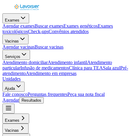
Exames
Agendar exames
Buscar exames
Exames genéticos
Exames
toxicológicos
Check-ups
Convênios atendidos
Vacinas
Agendar vacinas
Buscar vacinas
Serviços
Atendimento domiciliar
Atendimento infantil
Atendimento
particular
Infusão de medicamentos
Clínica para TEA
Sala azul
Pré-
atendimento
Atendimento em empresas
Unidades
Ajuda
Fale conosco
Perguntas frequentes
Peça sua nota fiscal
Agendar
Resultados
Exames
Vacinas