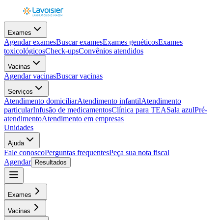
Exames
Agendar exames
Buscar exames
Exames genéticos
Exames
toxicológicos
Check-ups
Convênios atendidos
Vacinas
Agendar vacinas
Buscar vacinas
Serviços
Atendimento domiciliar
Atendimento infantil
Atendimento
particular
Infusão de medicamentos
Clínica para TEA
Sala azul
Pré-
atendimento
Atendimento em empresas
Unidades
Ajuda
Fale conosco
Perguntas frequentes
Peça sua nota fiscal
Agendar
Resultados
Exames
Vacinas