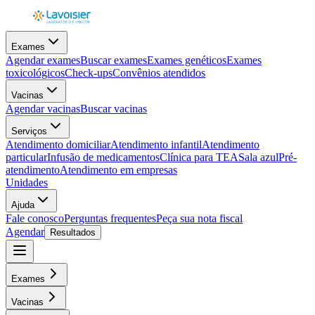
Exames
Agendar exames
Buscar exames
Exames genéticos
Exames
toxicológicos
Check-ups
Convênios atendidos
Vacinas
Agendar vacinas
Buscar vacinas
Serviços
Atendimento domiciliar
Atendimento infantil
Atendimento
particular
Infusão de medicamentos
Clínica para TEA
Sala azul
Pré-
atendimento
Atendimento em empresas
Unidades
Ajuda
Fale conosco
Perguntas frequentes
Peça sua nota fiscal
Agendar
Resultados
Exames
Vacinas