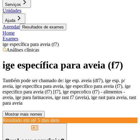
Serviços
Unidades
Ajuda
Agendar
Resultados de exames
Home
Exames
ige específica para aveia (f7)
Análises clínicas
ige específica para aveia (f7)
Também pode ser chamado de:
ige esp. aveia (df7), ige esp. p/
aveia, ige especifica para aveia, ige especifico para aveia (f7), ige
especifico para aveia (f7) [f7], ige especofico (f7) - alimentos -
aveia, ige para farinaceos, ige rast f7 (aveia), ige rast para aveia, rast
para aveia
Mostrar mais nomes
Resultado em até
5 dias úteis