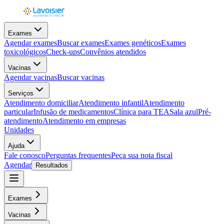
Exames
Agendar exames
Buscar exames
Exames genéticos
Exames
toxicológicos
Check-ups
Convênios atendidos
Vacinas
Agendar vacinas
Buscar vacinas
Serviços
Atendimento domiciliar
Atendimento infantil
Atendimento
particular
Infusão de medicamentos
Clínica para TEA
Sala azul
Pré-
atendimento
Atendimento em empresas
Unidades
Ajuda
Fale conosco
Perguntas frequentes
Peça sua nota fiscal
Agendar
Resultados
Exames
Vacinas