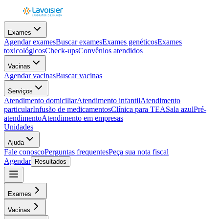
Exames
Agendar exames
Buscar exames
Exames genéticos
Exames
toxicológicos
Check-ups
Convênios atendidos
Vacinas
Agendar vacinas
Buscar vacinas
Serviços
Atendimento domiciliar
Atendimento infantil
Atendimento
particular
Infusão de medicamentos
Clínica para TEA
Sala azul
Pré-
atendimento
Atendimento em empresas
Unidades
Ajuda
Fale conosco
Perguntas frequentes
Peça sua nota fiscal
Agendar
Resultados
Exames
Vacinas