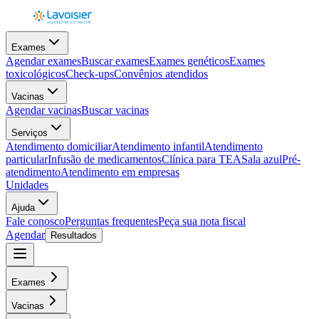
Exames
Agendar exames
Buscar exames
Exames genéticos
Exames
toxicológicos
Check-ups
Convênios atendidos
Vacinas
Agendar vacinas
Buscar vacinas
Serviços
Atendimento domiciliar
Atendimento infantil
Atendimento
particular
Infusão de medicamentos
Clínica para TEA
Sala azul
Pré-
atendimento
Atendimento em empresas
Unidades
Ajuda
Fale conosco
Perguntas frequentes
Peça sua nota fiscal
Agendar
Resultados
Exames
Vacinas