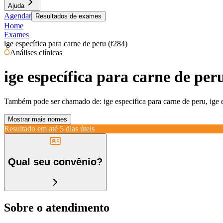
Ajuda
Agendar
Resultados de exames
Home
Exames
ige específica para carne de peru (f284)
Análises clínicas
ige específica para carne de per
Também pode ser chamado de:
ige especifica para carne de peru, ige
Mostrar mais nomes
Resultado em até
5 dias úteis
Qual seu convênio?
Sobre o atendimento