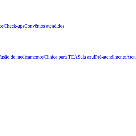
os
Check-ups
Convênios atendidos
fusão de medicamentos
Clínica para TEA
Sala azul
Pré-atendimento
Aten