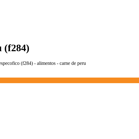
u (f284)
 especofico (f284) - alimentos - carne de peru