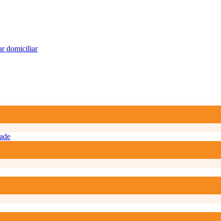
r domiciliar
ade