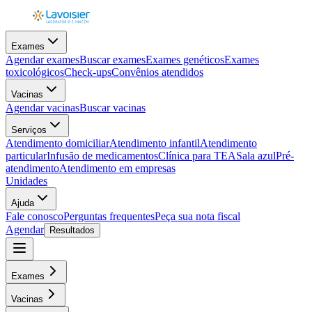
Exames
Agendar exames
Buscar exames
Exames genéticos
Exames
toxicológicos
Check-ups
Convênios atendidos
Vacinas
Agendar vacinas
Buscar vacinas
Serviços
Atendimento domiciliar
Atendimento infantil
Atendimento
particular
Infusão de medicamentos
Clínica para TEA
Sala azul
Pré-
atendimento
Atendimento em empresas
Unidades
Ajuda
Fale conosco
Perguntas frequentes
Peça sua nota fiscal
Agendar
Resultados
Exames
Vacinas