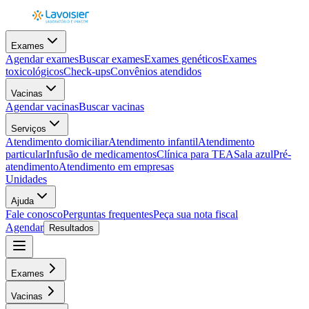
Exames
Agendar exames
Buscar exames
Exames genéticos
Exames
toxicológicos
Check-ups
Convênios atendidos
Vacinas
Agendar vacinas
Buscar vacinas
Serviços
Atendimento domiciliar
Atendimento infantil
Atendimento
particular
Infusão de medicamentos
Clínica para TEA
Sala azul
Pré-
atendimento
Atendimento em empresas
Unidades
Ajuda
Fale conosco
Perguntas frequentes
Peça sua nota fiscal
Agendar
Resultados
Exames
Vacinas