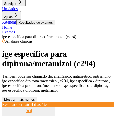
Serviços
Unidades
Ajuda
Agendar
Resultados de exames
Home
Exames
ige específica para dipirona/metamizol (c294)
Análises clínicas
ige específica para
dipirona/metamizol (c294)
Também pode ser chamado de:
analgesico, antipiretico, anti imuno
ige especifico dipirona /metamizol, c294, ige especifica - dipirona,
ige especifica p/ dipirona/metamizol, ige especifica para dipirona,
ige especifica-dipirona, metamizol
Mostrar mais nomes
Resultado em até
4 dias úteis