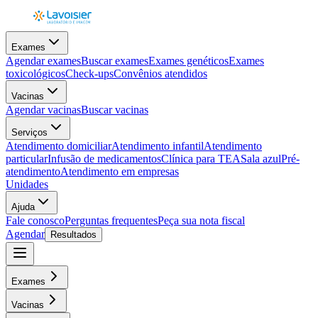
Exames
Agendar exames
Buscar exames
Exames genéticos
Exames
toxicológicos
Check-ups
Convênios atendidos
Vacinas
Agendar vacinas
Buscar vacinas
Serviços
Atendimento domiciliar
Atendimento infantil
Atendimento
particular
Infusão de medicamentos
Clínica para TEA
Sala azul
Pré-
atendimento
Atendimento em empresas
Unidades
Ajuda
Fale conosco
Perguntas frequentes
Peça sua nota fiscal
Agendar
Resultados
Exames
Vacinas