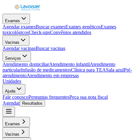
Exames
Agendar exames
Buscar exames
Exames genéticos
Exames
toxicológicos
Check-ups
Convênios atendidos
Vacinas
Agendar vacinas
Buscar vacinas
Serviços
Atendimento domiciliar
Atendimento infantil
Atendimento
particular
Infusão de medicamentos
Clínica para TEA
Sala azul
Pré-
atendimento
Atendimento em empresas
Unidades
Ajuda
Fale conosco
Perguntas frequentes
Peça sua nota fiscal
Agendar
Resultados
Exames
Vacinas