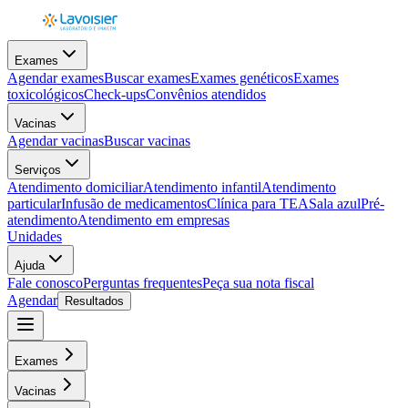
Exames
Agendar exames
Buscar exames
Exames genéticos
Exames
toxicológicos
Check-ups
Convênios atendidos
Vacinas
Agendar vacinas
Buscar vacinas
Serviços
Atendimento domiciliar
Atendimento infantil
Atendimento
particular
Infusão de medicamentos
Clínica para TEA
Sala azul
Pré-
atendimento
Atendimento em empresas
Unidades
Ajuda
Fale conosco
Perguntas frequentes
Peça sua nota fiscal
Agendar
Resultados
Exames
Vacinas