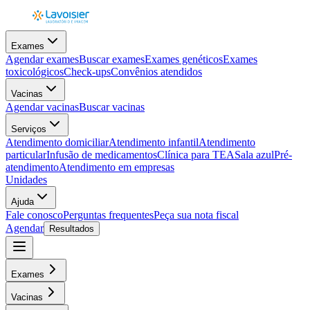
Exames
Agendar exames
Buscar exames
Exames genéticos
Exames
toxicológicos
Check-ups
Convênios atendidos
Vacinas
Agendar vacinas
Buscar vacinas
Serviços
Atendimento domiciliar
Atendimento infantil
Atendimento
particular
Infusão de medicamentos
Clínica para TEA
Sala azul
Pré-
atendimento
Atendimento em empresas
Unidades
Ajuda
Fale conosco
Perguntas frequentes
Peça sua nota fiscal
Agendar
Resultados
Exames
Vacinas