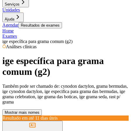
Serviços
Unidades
Ajuda
Agendar
Resultados de exames
Home
Exames
ige específica para grama comum (g2)
Análises clínicas
ige específica para grama
comum (g2)
Também pode ser chamado de:
cynodon dactylon, grama bermudas,
ige cynodon dactylon, ige especifica para grama das bermudas, ige
grama celebration, ige grama das boticas, ige grama seda, rast p/
grama
Mostrar mais nomes
Resultado em até
11 dias úteis