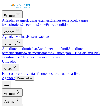
Exames
Agendar exames
Buscar exames
Exames genéticos
Exames
toxicológicos
Check-ups
Convênios atendidos
Vacinas
Agendar vacinas
Buscar vacinas
Serviços
Atendimento domiciliar
Atendimento infantil
Atendimento
particular
Infusão de medicamentos
Clínica para TEA
Sala azul
Pré-
atendimento
Atendimento em empresas
Unidades
Ajuda
Fale conosco
Perguntas frequentes
Peça sua nota fiscal
Agendar
Resultados
Exames
Vacinas