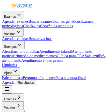
Exames
Agendar exames
Buscar exames
Exames genéticos
Exames
toxicológicos
Check-ups
Convênios atendidos
Vacinas
Agendar vacinas
Buscar vacinas
Serviços
Atendimento domiciliar
Atendimento infantil
Atendimento
particular
Infusão de medicamentos
Clínica para TEA
Sala azul
Pré-
atendimento
Atendimento em empresas
Unidades
Ajuda
Fale conosco
Perguntas frequentes
Peça sua nota fiscal
Agendar
Resultados
Exames
Vacinas