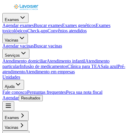
Exames
Agendar exames
Buscar exames
Exames genéticos
Exames
toxicológicos
Check-ups
Convênios atendidos
Vacinas
Agendar vacinas
Buscar vacinas
Serviços
Atendimento domiciliar
Atendimento infantil
Atendimento
particular
Infusão de medicamentos
Clínica para TEA
Sala azul
Pré-
atendimento
Atendimento em empresas
Unidades
Ajuda
Fale conosco
Perguntas frequentes
Peça sua nota fiscal
Agendar
Resultados
Exames
Vacinas