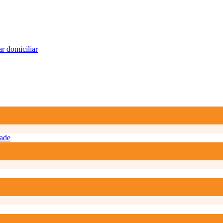
r domiciliar
ade