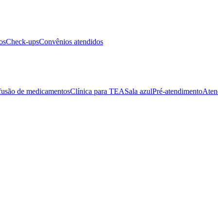
os
Check-ups
Convênios atendidos
fusão de medicamentos
Clínica para TEA
Sala azul
Pré-atendimento
Aten