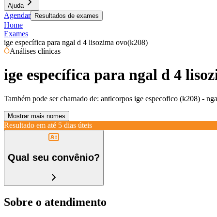
Ajuda
Agendar
Resultados de exames
Home
Exames
ige específica para ngal d 4 lisozima ovo(k208)
Análises clínicas
ige específica para ngal d 4 lis
Também pode ser chamado de:
anticorpos ige especofico (k208) - nga
Mostrar mais nomes
Resultado em até
5 dias úteis
Qual seu convênio?
Sobre o atendimento