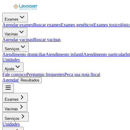
Exames
Agendar exames
Buscar exames
Exames genéticos
Exames toxicológic
Vacinas
Agendar vacinas
Buscar vacinas
Serviços
Atendimento domiciliar
Atendimento infantil
Atendimento particular
In
Unidades
Ajuda
Fale conosco
Perguntas frequentes
Peça sua nota fiscal
Agendar
Resultados
Exames
Vacinas
Serviços
Unidades