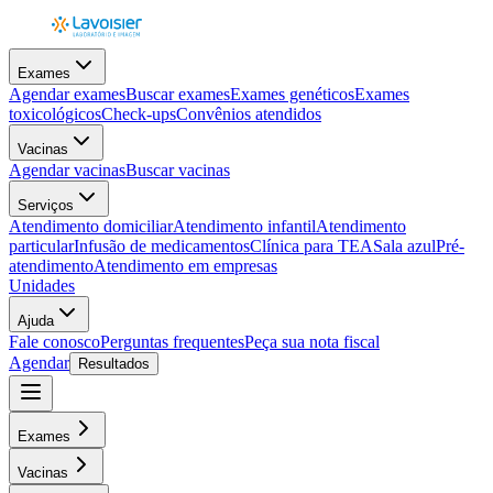
Exames
Agendar exames
Buscar exames
Exames genéticos
Exames
toxicológicos
Check-ups
Convênios atendidos
Vacinas
Agendar vacinas
Buscar vacinas
Serviços
Atendimento domiciliar
Atendimento infantil
Atendimento
particular
Infusão de medicamentos
Clínica para TEA
Sala azul
Pré-
atendimento
Atendimento em empresas
Unidades
Ajuda
Fale conosco
Perguntas frequentes
Peça sua nota fiscal
Agendar
Resultados
Exames
Vacinas