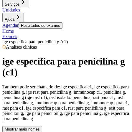
Serviços
Unidades
Ajuda
Agendar
Resultados de exames
Home
Exames
ige específica para penicilina g (c1)
Análises clínicas
ige específica para penicilina g
(c1)
Também pode ser chamado de:
ige especifica c1, ige especifico para
penicilina g, ige rast para penicilina g, immunocap c1, penicilina g,
penicilina g (ige rast c1), rast isolado: penicilina, rast para c1, rast
para penicilina g, immunocap para penicilina g, immunocap para c1,
rast para c1, ige especifica para c1, rast para penicilina g, rast para
peniciloil g, ige para peniciloil g, ige para penicilina g, ige especifica
para penicilina g
Mostrar mais nomes