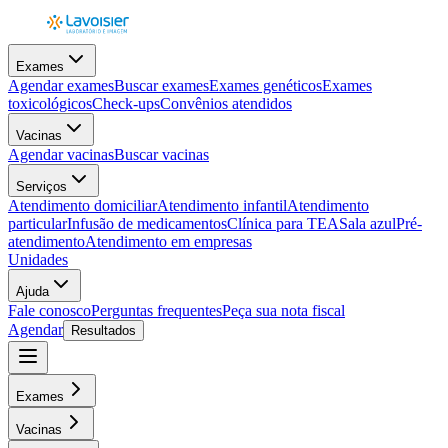
Exames
Agendar exames
Buscar exames
Exames genéticos
Exames
toxicológicos
Check-ups
Convênios atendidos
Vacinas
Agendar vacinas
Buscar vacinas
Serviços
Atendimento domiciliar
Atendimento infantil
Atendimento
particular
Infusão de medicamentos
Clínica para TEA
Sala azul
Pré-
atendimento
Atendimento em empresas
Unidades
Ajuda
Fale conosco
Perguntas frequentes
Peça sua nota fiscal
Agendar
Resultados
Exames
Vacinas