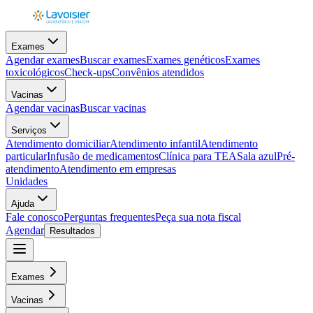
Exames
Agendar exames
Buscar exames
Exames genéticos
Exames
toxicológicos
Check-ups
Convênios atendidos
Vacinas
Agendar vacinas
Buscar vacinas
Serviços
Atendimento domiciliar
Atendimento infantil
Atendimento
particular
Infusão de medicamentos
Clínica para TEA
Sala azul
Pré-
atendimento
Atendimento em empresas
Unidades
Ajuda
Fale conosco
Perguntas frequentes
Peça sua nota fiscal
Agendar
Resultados
Exames
Vacinas