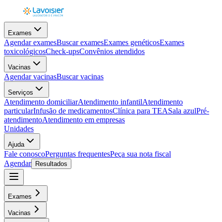
Exames
Agendar exames
Buscar exames
Exames genéticos
Exames
toxicológicos
Check-ups
Convênios atendidos
Vacinas
Agendar vacinas
Buscar vacinas
Serviços
Atendimento domiciliar
Atendimento infantil
Atendimento
particular
Infusão de medicamentos
Clínica para TEA
Sala azul
Pré-
atendimento
Atendimento em empresas
Unidades
Ajuda
Fale conosco
Perguntas frequentes
Peça sua nota fiscal
Agendar
Resultados
Exames
Vacinas