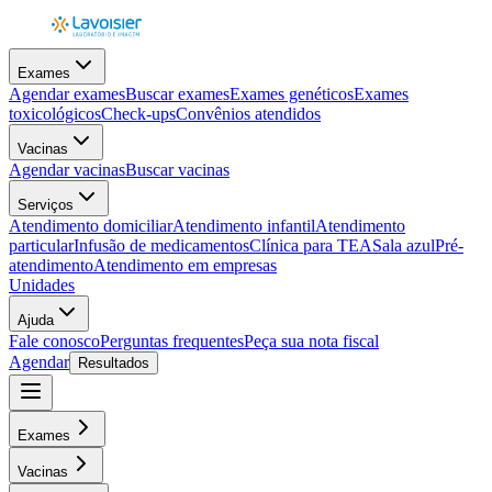
Exames
Agendar exames
Buscar exames
Exames genéticos
Exames
toxicológicos
Check-ups
Convênios atendidos
Vacinas
Agendar vacinas
Buscar vacinas
Serviços
Atendimento domiciliar
Atendimento infantil
Atendimento
particular
Infusão de medicamentos
Clínica para TEA
Sala azul
Pré-
atendimento
Atendimento em empresas
Unidades
Ajuda
Fale conosco
Perguntas frequentes
Peça sua nota fiscal
Agendar
Resultados
Exames
Vacinas