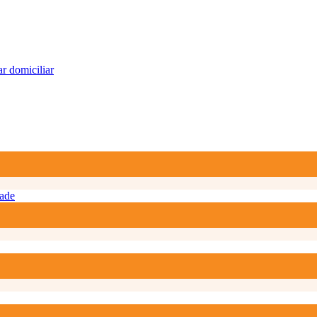
r domiciliar
ade