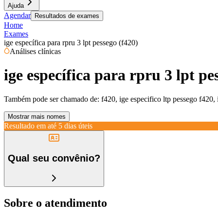
Ajuda
Agendar
Resultados de exames
Home
Exames
ige específica para rpru 3 lpt pessego (f420)
Análises clínicas
ige específica para rpru 3 lpt pe
Também pode ser chamado de:
f420, ige especifico ltp pessego f420,
Mostrar mais nomes
Resultado em até
5 dias úteis
Qual seu convênio?
Sobre o atendimento