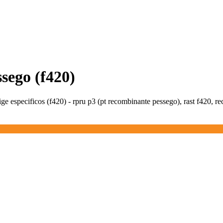
ssego (f420)
 ige especificos (f420) - rpru p3 (pt recombinante pessego), rast f420, 