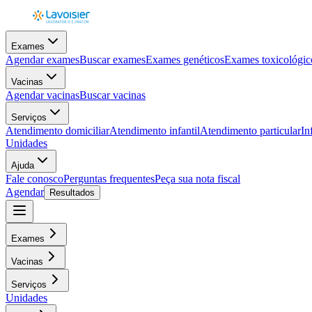
Exames
Agendar exames
Buscar exames
Exames genéticos
Exames toxicológic
Vacinas
Agendar vacinas
Buscar vacinas
Serviços
Atendimento domiciliar
Atendimento infantil
Atendimento particular
In
Unidades
Ajuda
Fale conosco
Perguntas frequentes
Peça sua nota fiscal
Agendar
Resultados
Exames
Vacinas
Serviços
Unidades