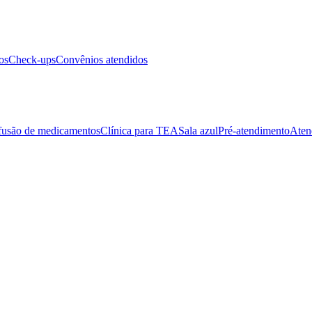
os
Check-ups
Convênios atendidos
fusão de medicamentos
Clínica para TEA
Sala azul
Pré-atendimento
Aten