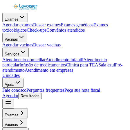
Exames
Agendar exames
Buscar exames
Exames genéticos
Exames
toxicológicos
Check-ups
Convênios atendidos
Vacinas
Agendar vacinas
Buscar vacinas
Serviços
Atendimento domiciliar
Atendimento infantil
Atendimento
particular
Infusão de medicamentos
Clínica para TEA
Sala azul
Pré-
atendimento
Atendimento em empresas
Unidades
Ajuda
Fale conosco
Perguntas frequentes
Peça sua nota fiscal
Agendar
Resultados
Exames
Vacinas