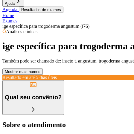
Ajuda
Agendar
Resultados de exames
Home
Exames
ige específica para trogoderma angustum (i76)
Análises clínicas
ige específica para trogoderma 
Também pode ser chamado de:
inseto t. angustum, trogoderma angust
Mostrar mais nomes
Resultado em até
5 dias úteis
Qual seu convênio?
Sobre o atendimento