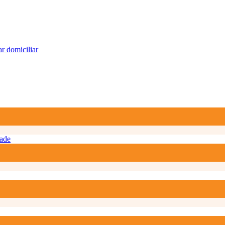
r domiciliar
ade