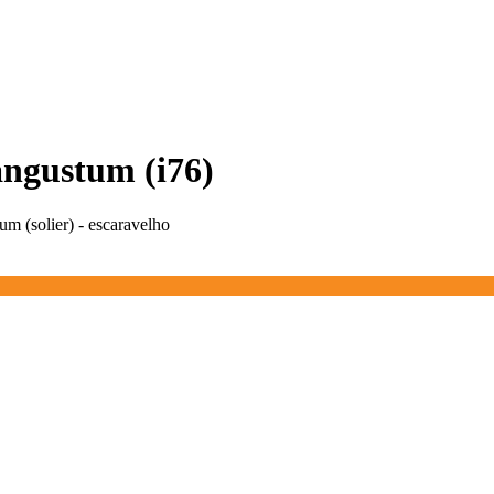
angustum (i76)
um (solier) - escaravelho