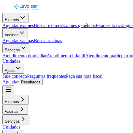
Exames
Agendar exames
Buscar exames
Exames genéticos
Exames toxicológic
Vacinas
Agendar vacinas
Buscar vacinas
Serviços
Atendimento domiciliar
Atendimento infantil
Atendimento particular
In
Unidades
Ajuda
Fale conosco
Perguntas frequentes
Peça sua nota fiscal
Agendar
Resultados
Exames
Vacinas
Serviços
Unidades