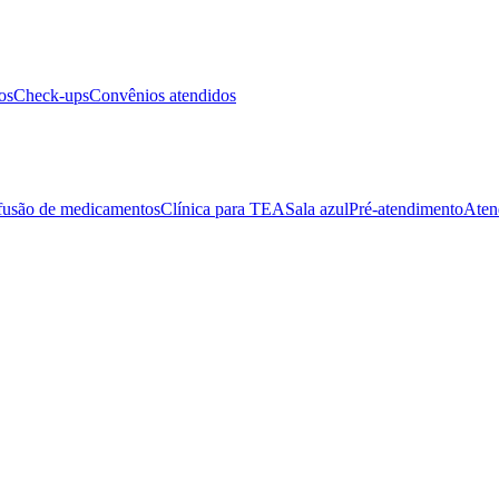
os
Check-ups
Convênios atendidos
fusão de medicamentos
Clínica para TEA
Sala azul
Pré-atendimento
Aten