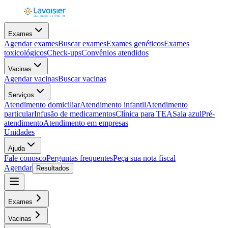
Exames
Agendar exames
Buscar exames
Exames genéticos
Exames
toxicológicos
Check-ups
Convênios atendidos
Vacinas
Agendar vacinas
Buscar vacinas
Serviços
Atendimento domiciliar
Atendimento infantil
Atendimento
particular
Infusão de medicamentos
Clínica para TEA
Sala azul
Pré-
atendimento
Atendimento em empresas
Unidades
Ajuda
Fale conosco
Perguntas frequentes
Peça sua nota fiscal
Agendar
Resultados
Exames
Vacinas