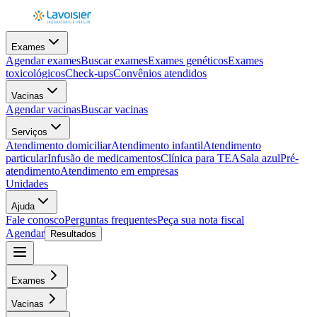
Exames
Agendar exames
Buscar exames
Exames genéticos
Exames
toxicológicos
Check-ups
Convênios atendidos
Vacinas
Agendar vacinas
Buscar vacinas
Serviços
Atendimento domiciliar
Atendimento infantil
Atendimento
particular
Infusão de medicamentos
Clínica para TEA
Sala azul
Pré-
atendimento
Atendimento em empresas
Unidades
Ajuda
Fale conosco
Perguntas frequentes
Peça sua nota fiscal
Agendar
Resultados
Exames
Vacinas