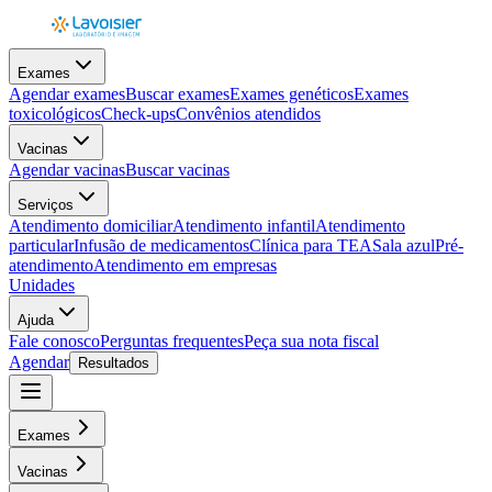
Exames
Agendar exames
Buscar exames
Exames genéticos
Exames
toxicológicos
Check-ups
Convênios atendidos
Vacinas
Agendar vacinas
Buscar vacinas
Serviços
Atendimento domiciliar
Atendimento infantil
Atendimento
particular
Infusão de medicamentos
Clínica para TEA
Sala azul
Pré-
atendimento
Atendimento em empresas
Unidades
Ajuda
Fale conosco
Perguntas frequentes
Peça sua nota fiscal
Agendar
Resultados
Exames
Vacinas