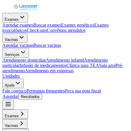
Exames
Agendar exames
Buscar exames
Exames genéticos
Exames
toxicológicos
Check-ups
Convênios atendidos
Vacinas
Agendar vacinas
Buscar vacinas
Serviços
Atendimento domiciliar
Atendimento infantil
Atendimento
particular
Infusão de medicamentos
Clínica para TEA
Sala azul
Pré-
atendimento
Atendimento em empresas
Unidades
Ajuda
Fale conosco
Perguntas frequentes
Peça sua nota fiscal
Agendar
Resultados
Exames
Vacinas