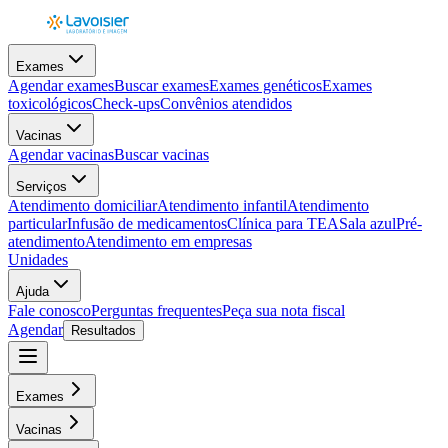
Exames
Agendar exames
Buscar exames
Exames genéticos
Exames
toxicológicos
Check-ups
Convênios atendidos
Vacinas
Agendar vacinas
Buscar vacinas
Serviços
Atendimento domiciliar
Atendimento infantil
Atendimento
particular
Infusão de medicamentos
Clínica para TEA
Sala azul
Pré-
atendimento
Atendimento em empresas
Unidades
Ajuda
Fale conosco
Perguntas frequentes
Peça sua nota fiscal
Agendar
Resultados
Exames
Vacinas