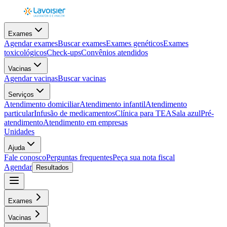
Exames
Agendar exames
Buscar exames
Exames genéticos
Exames
toxicológicos
Check-ups
Convênios atendidos
Vacinas
Agendar vacinas
Buscar vacinas
Serviços
Atendimento domiciliar
Atendimento infantil
Atendimento
particular
Infusão de medicamentos
Clínica para TEA
Sala azul
Pré-
atendimento
Atendimento em empresas
Unidades
Ajuda
Fale conosco
Perguntas frequentes
Peça sua nota fiscal
Agendar
Resultados
Exames
Vacinas