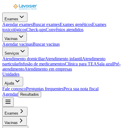
Exames
Agendar exames
Buscar exames
Exames genéticos
Exames
toxicológicos
Check-ups
Convênios atendidos
Vacinas
Agendar vacinas
Buscar vacinas
Serviços
Atendimento domiciliar
Atendimento infantil
Atendimento
particular
Infusão de medicamentos
Clínica para TEA
Sala azul
Pré-
atendimento
Atendimento em empresas
Unidades
Ajuda
Fale conosco
Perguntas frequentes
Peça sua nota fiscal
Agendar
Resultados
Exames
Vacinas