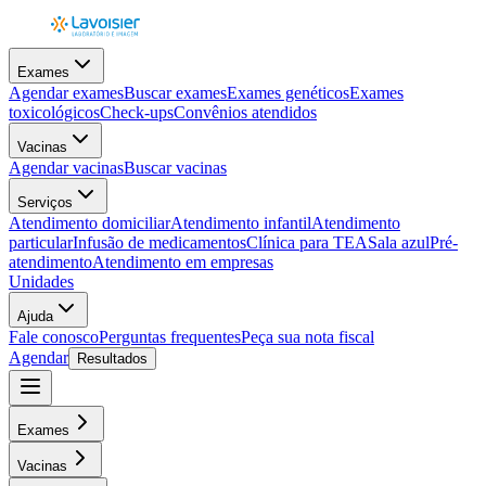
Exames
Agendar exames
Buscar exames
Exames genéticos
Exames
toxicológicos
Check-ups
Convênios atendidos
Vacinas
Agendar vacinas
Buscar vacinas
Serviços
Atendimento domiciliar
Atendimento infantil
Atendimento
particular
Infusão de medicamentos
Clínica para TEA
Sala azul
Pré-
atendimento
Atendimento em empresas
Unidades
Ajuda
Fale conosco
Perguntas frequentes
Peça sua nota fiscal
Agendar
Resultados
Exames
Vacinas