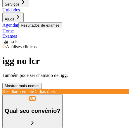
Serviços
Unidades
Ajuda
Agendar
Resultados de exames
Home
Exames
igg no lcr
Análises clínicas
igg no lcr
Também pode ser chamado de:
igg.
Mostrar mais nomes
Resultado em até
5 dias úteis
Qual seu convênio?