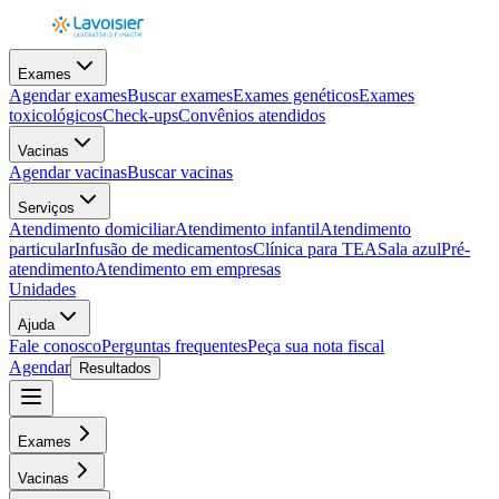
Exames
Agendar exames
Buscar exames
Exames genéticos
Exames
toxicológicos
Check-ups
Convênios atendidos
Vacinas
Agendar vacinas
Buscar vacinas
Serviços
Atendimento domiciliar
Atendimento infantil
Atendimento
particular
Infusão de medicamentos
Clínica para TEA
Sala azul
Pré-
atendimento
Atendimento em empresas
Unidades
Ajuda
Fale conosco
Perguntas frequentes
Peça sua nota fiscal
Agendar
Resultados
Exames
Vacinas