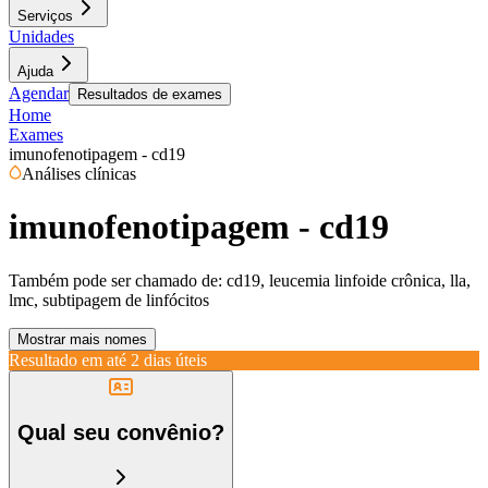
Serviços
Unidades
Ajuda
Agendar
Resultados de exames
Home
Exames
imunofenotipagem - cd19
Análises clínicas
imunofenotipagem - cd19
Também pode ser chamado de:
cd19, leucemia linfoide crônica, lla,
lmc, subtipagem de linfócitos
Mostrar mais nomes
Resultado em até
2 dias úteis
Qual seu convênio?