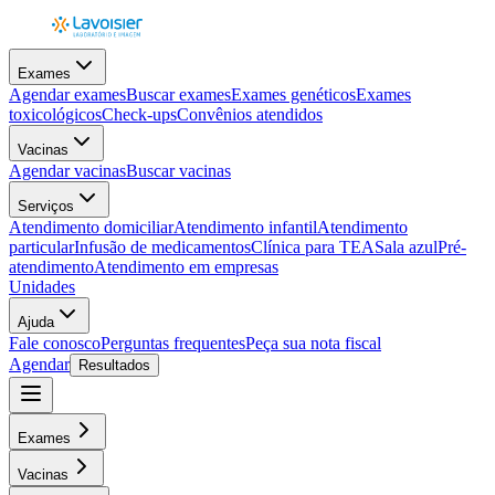
Exames
Agendar exames
Buscar exames
Exames genéticos
Exames
toxicológicos
Check-ups
Convênios atendidos
Vacinas
Agendar vacinas
Buscar vacinas
Serviços
Atendimento domiciliar
Atendimento infantil
Atendimento
particular
Infusão de medicamentos
Clínica para TEA
Sala azul
Pré-
atendimento
Atendimento em empresas
Unidades
Ajuda
Fale conosco
Perguntas frequentes
Peça sua nota fiscal
Agendar
Resultados
Exames
Vacinas