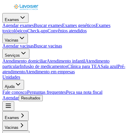
Exames
Agendar exames
Buscar exames
Exames genéticos
Exames
toxicológicos
Check-ups
Convênios atendidos
Vacinas
Agendar vacinas
Buscar vacinas
Serviços
Atendimento domiciliar
Atendimento infantil
Atendimento
particular
Infusão de medicamentos
Clínica para TEA
Sala azul
Pré-
atendimento
Atendimento em empresas
Unidades
Ajuda
Fale conosco
Perguntas frequentes
Peça sua nota fiscal
Agendar
Resultados
Exames
Vacinas