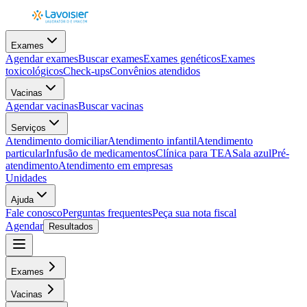
Exames
Agendar exames
Buscar exames
Exames genéticos
Exames
toxicológicos
Check-ups
Convênios atendidos
Vacinas
Agendar vacinas
Buscar vacinas
Serviços
Atendimento domiciliar
Atendimento infantil
Atendimento
particular
Infusão de medicamentos
Clínica para TEA
Sala azul
Pré-
atendimento
Atendimento em empresas
Unidades
Ajuda
Fale conosco
Perguntas frequentes
Peça sua nota fiscal
Agendar
Resultados
Exames
Vacinas