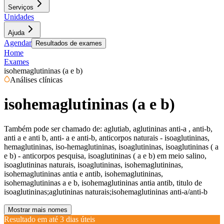
Serviços
Unidades
Ajuda
Agendar
Resultados de exames
Home
Exames
isohemaglutininas (a e b)
Análises clínicas
isohemaglutininas (a e b)
Também pode ser chamado de:
aglutiab, aglutininas anti-a , anti-b,
anti a e anti b, anti- a e anti-b, anticorpos naturais - isoaglutininas,
hemaglutininas, iso-hemaglutininas, isoaglutininas, isoaglutininas ( a
e b) - anticorpos pesquisa, isoaglutininas ( a e b) em meio salino,
isoaglutininas naturais, isoaglutininas, isohemaglutininas,
isohemaglutininas antia e antib, isohemaglutininas,
isohemaglutininas a e b, isohemaglutininas antia antib, titulo de
isoaglutininas;aglutininas naturais;isohemaglutininas anti-a/anti-b
Mostrar mais nomes
Resultado em até
3 dias úteis