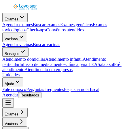
Exames
Agendar exames
Buscar exames
Exames genéticos
Exames
toxicológicos
Check-ups
Convênios atendidos
Vacinas
Agendar vacinas
Buscar vacinas
Serviços
Atendimento domiciliar
Atendimento infantil
Atendimento
particular
Infusão de medicamentos
Clínica para TEA
Sala azul
Pré-
atendimento
Atendimento em empresas
Unidades
Ajuda
Fale conosco
Perguntas frequentes
Peça sua nota fiscal
Agendar
Resultados
Exames
Vacinas