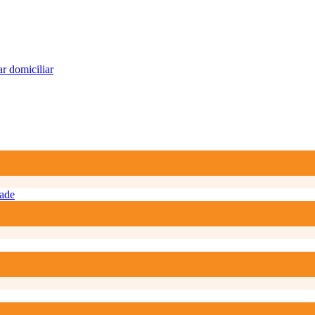
r domiciliar
ade