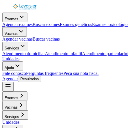
Exames
Agendar exames
Buscar exames
Exames genéticos
Exames toxicológic
Vacinas
Agendar vacinas
Buscar vacinas
Serviços
Atendimento domiciliar
Atendimento infantil
Atendimento particular
In
Unidades
Ajuda
Fale conosco
Perguntas frequentes
Peça sua nota fiscal
Agendar
Resultados
Exames
Vacinas
Serviços
Unidades