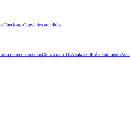
os
Check-ups
Convênios atendidos
fusão de medicamentos
Clínica para TEA
Sala azul
Pré-atendimento
Aten