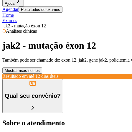
Ajuda
Agendar
Resultados de exames
Home
Exames
jak2 - mutação éxon 12
Análises clínicas
jak2 - mutação éxon 12
Também pode ser chamado de:
exon 12, jak2, gene jak2, policitemia 
Mostrar mais nomes
Resultado em até
12 dias úteis
Qual seu convênio?
Sobre o atendimento