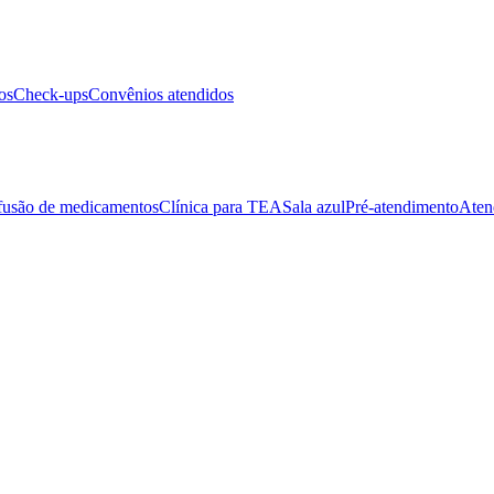
os
Check-ups
Convênios atendidos
fusão de medicamentos
Clínica para TEA
Sala azul
Pré-atendimento
Aten