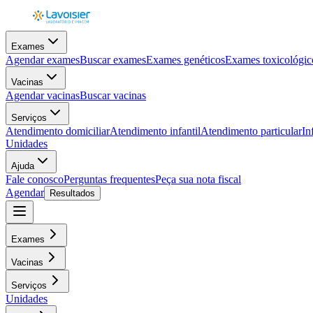
Exames
Agendar exames
Buscar exames
Exames genéticos
Exames toxicológic
Vacinas
Agendar vacinas
Buscar vacinas
Serviços
Atendimento domiciliar
Atendimento infantil
Atendimento particular
In
Unidades
Ajuda
Fale conosco
Perguntas frequentes
Peça sua nota fiscal
Agendar
Resultados
Exames
Vacinas
Serviços
Unidades