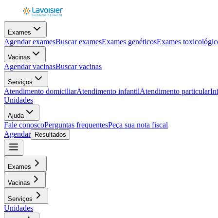
Exames
Agendar exames
Buscar exames
Exames genéticos
Exames toxicológic
Vacinas
Agendar vacinas
Buscar vacinas
Serviços
Atendimento domiciliar
Atendimento infantil
Atendimento particular
In
Unidades
Ajuda
Fale conosco
Perguntas frequentes
Peça sua nota fiscal
Agendar
Resultados
Exames
Vacinas
Serviços
Unidades