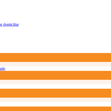
r domiciliar
ade