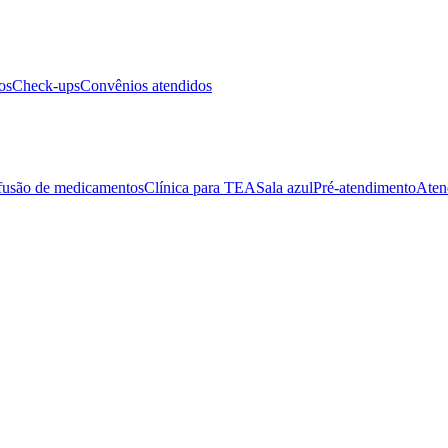
os
Check-ups
Convênios atendidos
fusão de medicamentos
Clínica para TEA
Sala azul
Pré-atendimento
Aten