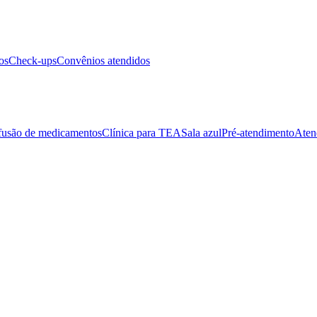
os
Check-ups
Convênios atendidos
fusão de medicamentos
Clínica para TEA
Sala azul
Pré-atendimento
Aten