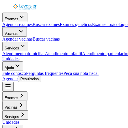
Exames
Agendar exames
Buscar exames
Exames genéticos
Exames toxicológic
Vacinas
Agendar vacinas
Buscar vacinas
Serviços
Atendimento domiciliar
Atendimento infantil
Atendimento particular
In
Unidades
Ajuda
Fale conosco
Perguntas frequentes
Peça sua nota fiscal
Agendar
Resultados
Exames
Vacinas
Serviços
Unidades