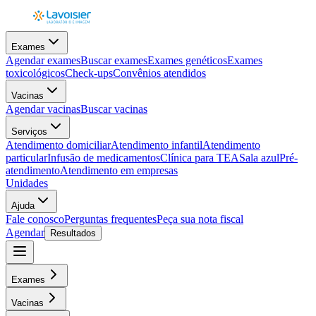
Exames
Agendar exames
Buscar exames
Exames genéticos
Exames
toxicológicos
Check-ups
Convênios atendidos
Vacinas
Agendar vacinas
Buscar vacinas
Serviços
Atendimento domiciliar
Atendimento infantil
Atendimento
particular
Infusão de medicamentos
Clínica para TEA
Sala azul
Pré-
atendimento
Atendimento em empresas
Unidades
Ajuda
Fale conosco
Perguntas frequentes
Peça sua nota fiscal
Agendar
Resultados
Exames
Vacinas